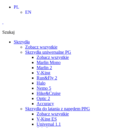
Skip
PL
to
EN
content
Szukaj
Skrzydła
Zobacz wszystkie
Skrzydła uniwersalne PG
Zobacz wszystkie
Marlin Mono
Marlin 2
V-King
Run&Fly 2
Halo
Nemo 5
Hike&Cruise
Optic 2
Accuracy
Skrzydła do latania z napędem PPG
Zobacz wszystkie
V-King ES
Universal 1.1