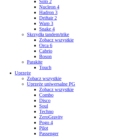
Solo 2
Nucleon 4
Hadron 3
Driftair 2
Warp 3
Snake 4
Skrzydła tandem/trike
Zobacz wszystkie
Orca 6
Cabrio
Boson
Parakite
Touch
Uprzęże
Zobacz wszystkie
Uprzęże uniwersalne PG
Zobacz wszystkie
Combo
Disco
Soul
Techno
ZeroGravity
Pogo 4
Pilot
Passenger