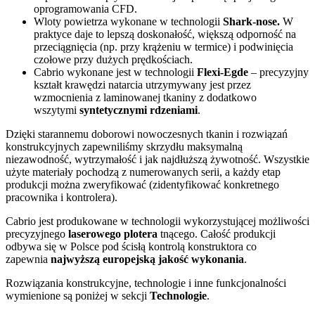
oprogramowania CFD.
Wloty powietrza wykonane w technologii
Shark-nose.
W
praktyce daje to lepszą doskonałość, większą odporność na
przeciągnięcia (np. przy krążeniu w termice) i podwinięcia
czołowe przy dużych prędkościach.
Cabrio wykonane jest w technologii
Flexi-Egde
– precyzyjny
kształt krawędzi natarcia utrzymywany jest przez
wzmocnienia z laminowanej tkaniny z dodatkowo
wszytymi
syntetycznymi rdzeniami
.
Dzięki starannemu doborowi nowoczesnych tkanin i rozwiązań
konstrukcyjnych zapewniliśmy skrzydłu maksymalną
niezawodność, wytrzymałość i jak najdłuższą żywotność. Wszystkie
użyte materiały pochodzą z numerowanych serii, a każdy etap
produkcji można zweryfikować (zidentyfikować konkretnego
pracownika i kontrolera).
Cabrio jest produkowane w technologii wykorzystującej możliwości
precyzyjnego
laserowego plotera
tnącego. Całość produkcji
odbywa się w Polsce pod ścisłą kontrolą konstruktora co
zapewnia
najwyższą europejską jakość wykonania
.
Rozwiązania konstrukcyjne, technologie i inne funkcjonalności
wymienione są poniżej w sekcji
Technologie
.