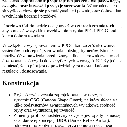
zachować
odpowiednie proporcje bezpieczeństwa pasywnego,
osiągów, oraz łatwość i precyzję sterowania
. W turbulencjach
skrzydło zachowuje się przewidywalnie i pewnie, oraz dobrze tłumi
wychylenia boczne i przód-tył.
Docelowo Cabrio będzie dostępny aż w
czterech rozmiarach
tak,
aby sprostać wszystkim oczekiwaniom rynku PPG i PPGG pod
kątem doboru rozmiaru.
W związku z występowaniem w PPGG bardzo zróżnicowanych
systemów podczepień, sterowania i obsługi trymerów, istnieje
możliwość zamówienia przedłużonych linek sterowniczych w celu
dostosowania skrzydła do specyficznych wymagań. Należy jednak
pamiętać, że to pilot jest odpowiedzialny za niestandardowe
regulacje i dostosowania.
Konstrukcja
Bryła skrzydła została zaprojektowana w naszym
systemie
CSG
(Canopy Shape Guard), na który składa się
kilka podsystemów gwarantujących wyjątkową spójność
bryły oraz wydłużoną jej trwałość.
Zmienny profil samostateczny skrzydła jest oparty na naszej
sztandarowej koncepcji
DRA
(Dudek Reflex Airfoil),
odpowiednio zoptymalizowanej za pomocą specjalnego