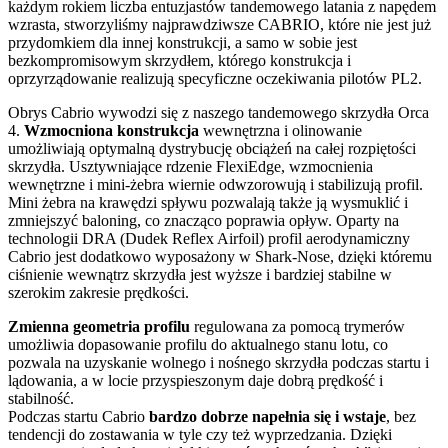
każdym rokiem liczba entuzjastów tandemowego latania z napędem
wzrasta, stworzyliśmy najprawdziwsze CABRIO, które nie jest już
przydomkiem dla innej konstrukcji, a samo w sobie jest
bezkompromisowym skrzydłem, którego konstrukcja i
oprzyrządowanie realizują specyficzne oczekiwania pilotów PL2.
Obrys Cabrio wywodzi się z naszego tandemowego skrzydła Orca
4.
Wzmocniona konstrukcja
wewnętrzna i olinowanie
umożliwiają optymalną dystrybucję obciążeń na całej rozpiętości
skrzydła. Usztywniające rdzenie FlexiEdge, wzmocnienia
wewnętrzne i mini-żebra wiernie odwzorowują i stabilizują profil.
Mini żebra na krawędzi spływu pozwalają także ją wysmuklić i
zmniejszyć baloning, co znacząco poprawia opływ. Oparty na
technologii DRA (Dudek Reflex Airfoil) profil aerodynamiczny
Cabrio jest dodatkowo wyposażony w Shark-Nose, dzięki któremu
ciśnienie wewnątrz skrzydła jest wyższe i bardziej stabilne w
szerokim zakresie prędkości.
Zmienna geometria profilu
regulowana za pomocą trymerów
umożliwia dopasowanie profilu do aktualnego stanu lotu, co
pozwala na uzyskanie wolnego i nośnego skrzydła podczas startu i
lądowania, a w locie przyspieszonym daje dobrą prędkość i
stabilność.
Podczas startu Cabrio
bardzo dobrze napełnia się i wstaje
, bez
tendencji do zostawania w tyle czy też wyprzedzania. Dzięki