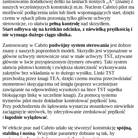
zastosowaniu dodatkowej deltki na taśmach nośnych „A” (znanej z
naszych wcześniejszych konstrukcji m.in. Nucleon Cabrio) pilot ma
możliwość podłączenia taśm lub linek wspomagających start, dzięki
czemu w rękach pilota pozostają tylko główne uchwyty
sterownicze, co ułatwia
pełną kontrolę
nad skrzydłem.
Start odbywa się na krótkim odcinku, z niewielką prędkością i
nie wymaga dużego ciągu silnika.
Zastosowany w Cabrio
podwójny system sterowania
jest dobrze
znany z naszych poprzednich modeli. Skrzydło jest wyposażone w
główne uchwyty sterownicze oraz w małe uchwyty TST, używane
głównie w locie przyspieszonym (trymery otwarte). Taki system
ułatwia pilotowi kontrolę i zwiększa skuteczność wykonywania
zakrętów bez wkładania w to dużego wysiłku. Linki TST
przechodzą przez knagi TEA, dzięki czemu można przeciwdziałać
momentowi skręcającemu od śmigła (poprzez wcześniejsze
zawiązanie na odpowiedniej wysokości na lince TST supełka
blokującego linkę w szczelinie knagi). Za pomocą systemu
trymerów pilot może dokładnie kontrolować prędkość lotu.
Przy podchodzeniu do lądowania wystarcza stosunkowo niewielkie
zaciągnięcie sterówek, by zdecydowanie zredukować prędkość
i
łagodnie wylądować
.
W efekcie prac nad Cabrio udało się stworzyć konstrukcję
spójną,
stabilną i nośną
. Wszystkie parametry dobrane są tak, by