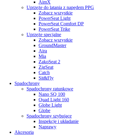
AimX
Uprzęże do latania z napędem PPG
Zobacz wszystkie
PowerSeat Light
PowerSeat Comfort DP
PowerSeat Trike
Uprzęże specjalne
Zobacz wszystkie
GroundMaster
Aira
Mia
ZakoSeat 2
ZigSeat
Catch
Sit&Fly
Spadochrony
Spadochrony ratunkowe
Nano SQ 100
Quad Light 160
Globe Light
Globe
Spadochrony szybujące
Inspekcje i układanie
Naprawy
Akcesoria