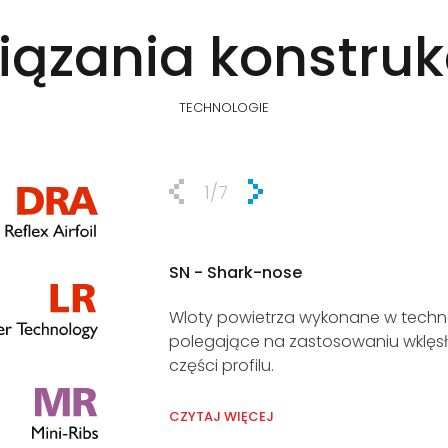
iązania konstruk
TECHNOLOGIE
1
/7
SN - Shark-nose
Wloty powietrza wykonane w techno
polegające na zastosowaniu wklęsł
części profilu.
CZYTAJ WIĘCEJ