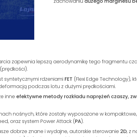
zachowaniu
dużego marginesu b
arcia zapewnia lepszą aerodynamikę tego fragmentu czas
(prędkości).
st syntetycznymi rdzeniami
FET
(Flexi Edge Technology), 
 deformacją podczas lotu z dużymi prędkościami.
że inne
efektywne metody rozkładu naprężeń czaszy, zw
taśmach nośnych, które zostały wyposażone w kompaktowe,
eed, oraz system Power Attack (
PA
).
nasze dobrze znane i wydajne, autorskie sterowanie
2D
, z