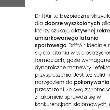
DriftAir to
bezpieczne
skrzydł
dla
dobrze wyszkolonych
pil
którzy szukają
aktywnej rekre
umiarkowanego latania
sportowego
. DriftAir idealnie
się do latania w wieloskrzydł
formacjach, gdzie wymagane
dynamiczne manewry i efekt
przyspieszenia. Jest też solid
narzędziem do
pokonywania
przestrzeni
. Ze swą zwrotnoś
znakomicie sprawdzi się w
konkurencjach slalomowych, 