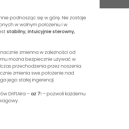
ynnie podnosząc się w górę. Nie zostaje
ionych w wolnym położeniu i w
est
stabilny, intuicyjnie sterowny,
ieznacznie zmienna w zależności od
temu można bezpiecznie używać w
dczas przechodzenia przez noszenia
nacznie zmienia swe położenie nad
ga jego stałej ingerencji.
ów DriftAira –
aż 7
! – pozwoli każdemu
 wagowy.