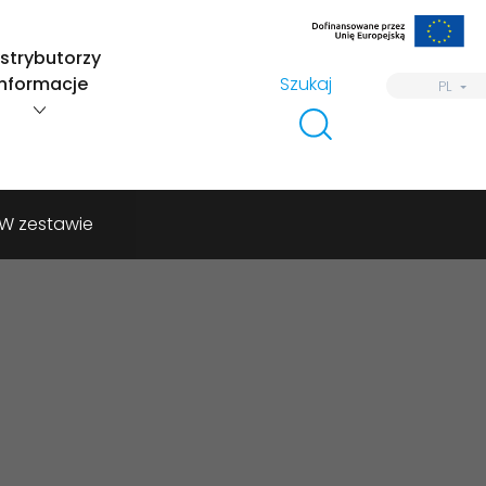
strybutorzy
Informacje
Szukaj
PL
W zestawie