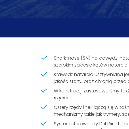
Shark-nose (
SN
) na krawędzi nat
szerokim zakresie kątów natarcia 
Krawędź natarcia usztywniana je
jakość startu oraz chronią przed
W konstrukcji zastosowaliśmy tak
szycia.
Cztery rzędy linek łączą się w 
mechanizmy takie jak trymery, sp
System sterowniczy DriftAira to 