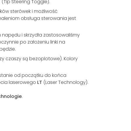
(Tip Steering Toggle).
ków sterówek i możliwość
aleniom obsługa sterowania jest
h napędu i skrzydła zastosowaliśmy
czynnie po założeniu linki na
pędzie.
przy czaszy są bezoplotowe). Kolory
w stanie od początku do końca
ięcia laserowego
LT
(Laser Technology).
chnologie
.