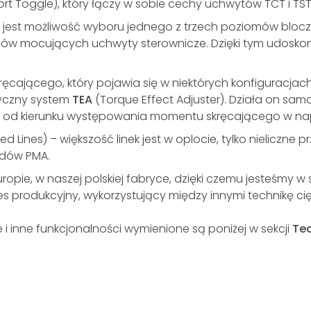
rt Toggle), który łączy w sobie cechy uchwytów TCT i TST 
est możliwość wyboru jednego z trzech poziomów blocz
 mocujących uchwyty sterownicze. Dzięki tym udoskon
ręcającego, który pojawia się w niektórych konfiguracjac
yczny system
TEA
(Torque Effect Adjuster). Działa on samo
i od kierunku występowania momentu skręcającego w na
d Lines) – większość linek jest w oplocie, tylko nieliczne 
rdów PMA.
Europie, w naszej polskiej fabryce, dzięki czemu jesteśmy 
s produkcyjny, wykorzystujący między innymi technikę c
 i inne funkcjonalności wymienione są poniżej w sekcji
Te