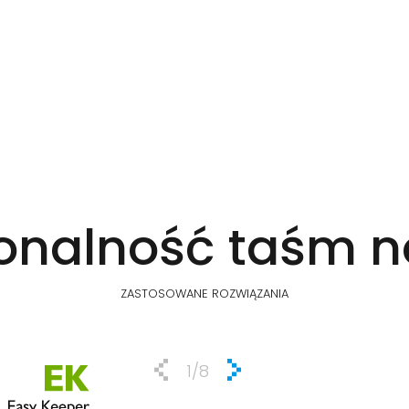
onalność taśm 
ZASTOSOWANE ROZWIĄZANIA
1
/8