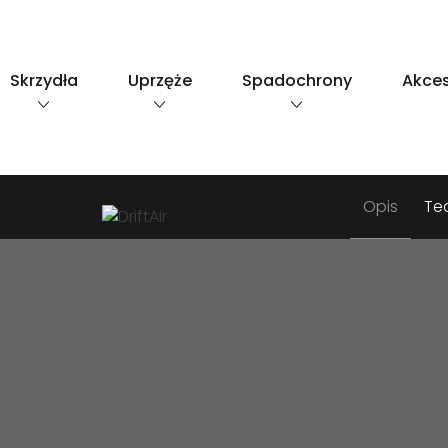
Skip
to
content
Skrzydła
Uprzęże
Spadochrony
Akces
Opis
Te