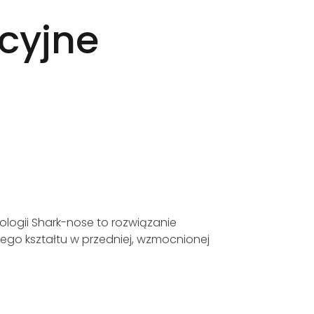
cyjne
DRA - Dudek Reflex
logii Shark-nose to rozwiązanie
Dudek Reflex Airf
ego kształtu w przedniej, wzmocnionej
profil, opracowan
którym wyeliminow
CZYTAJ WIĘCEJ