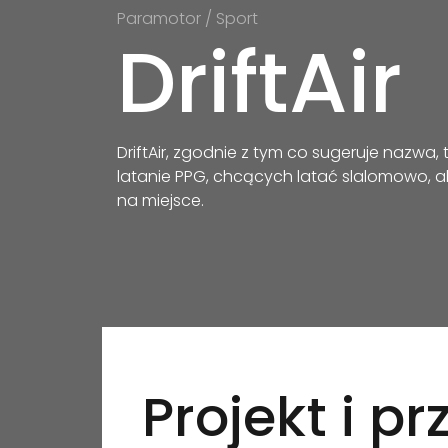
Paramotor / Sport
DriftAir
DriftAir, zgodnie z tym co sugeruje nazwa,
latanie PPG, chcących latać slalomowo, a
na miejsce.
Projekt i p