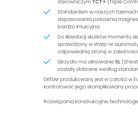
sterowniczym
TCT+
(Triple Comfo
Standardem w naszych taśmach j
dopasowania położenia magnesów
bardzo intuicyjna.
Do likwidacji skutków momentu sk
sprawdzony w Warp-ie automat
odpowiednią stronę w zależnośc
Skrzydło ma olinowanie
SL
(Sheate
zostały dobrane według standa
DriftAir produkowany jest w całości w 
kontrolować jego skomplikowany proce
Rozwiązania konstrukcyjne, technologie