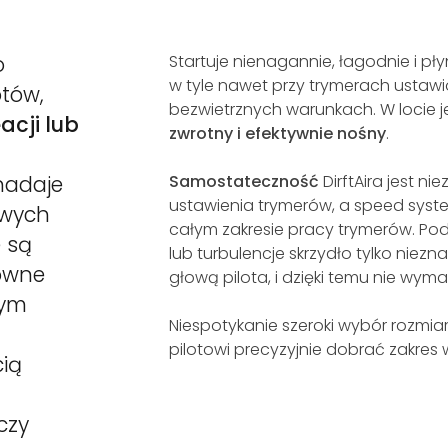
o
Startuje nienagannie, łagodnie i pł
w tyle nawet przy trymerach ustaw
otów,
bezwietrznych warunkach. W locie j
acji lub
zwrotny i efektywnie nośny
.
 nadaje
Samostateczność
DirftAira jest n
ustawienia trymerów, a speed sys
owych
całym zakresie pracy trymerów. Po
 są
lub turbulencje skrzydło tylko niez
owne
głową pilota, i dzięki temu nie wyma
nym
Niespotykanie szeroki wybór rozmiar
pilotowi precyzyjnie dobrać zakres
cią
czy