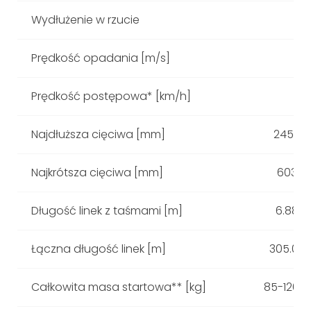
Wydłużenie w rzucie
Prędkość opadania [m/s]
Prędkość postępowa* [km/h]
Najdłuższa cięciwa [mm]
2454
Najkrótsza cięciwa [mm]
603
Długość linek z taśmami [m]
6.88
Łączna długość linek [m]
305.03
Całkowita masa startowa** [kg]
85-120**