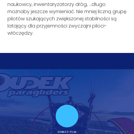
naukowcy, inwentaryzatorzy dróg, …długo
możnaby jeszcze wymieniać. Nie mniej liczną grupę
pilotów szukających zwiększonej stabilności są
latający dla przyjemności zwyczajni piloci-
włóczędzy.
ZOBACZ FILM