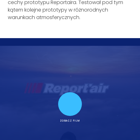
cechy prototypu Reportaira. Testował pod tym
kątem kolejne prototypy w różnorodnych
warunkach atmosferycznych.
ZOBACZ FILM