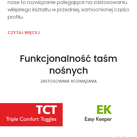
nose to rozwiązanie polegające na zastosowaniu
oz
wklęsłego kształtu w przedniej, wzmocnionej części
wyj
profilu.
prz
CZYTAJ WIĘCEJ
CZY
Funkcjonalność taśm
nośnych
ZASTOSOWANE ROZWIĄZANIA