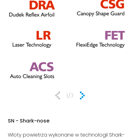
1
/7
SN - Shark-nose
P&
Wloty powietrza wykonane w technologii Shark-
Pus