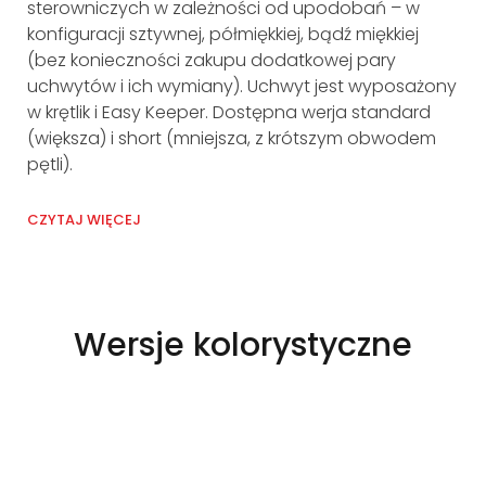
sterowniczych w zależności od upodobań – w
wy
konfiguracji sztywnej, półmiękkiej, bądź miękkiej
Spr
(bez konieczności zakupu dodatkowej pary
od
uchwytów i ich wymiany). Uchwyt jest wyposażony
pł
w krętlik i Easy Keeper. Dostępna werja standard
ACT
(większa) i short (mniejsza, z krótszym obwodem
pętli).
CZY
CZYTAJ WIĘCEJ
@Kacper Kowalski
Wersje kolorystyczne