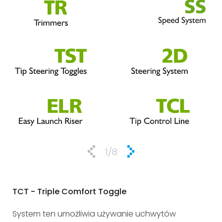
1
/8
TCT - Triple Comfort Toggle
EK 
System ten umożliwia używanie uchwytów
Sy