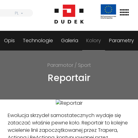
Skip
to
PL
PL
content
Opis
Technologie
Galeria
Kolory
Parametry
Szukaj
Skrzydła
Paramotor / Sport
Uprzęże
Reportair
Spadochrony
Akcesoria
Dystrybutorzy
Ewolucja skrzydeł samostatecznych wydaje się
Informacje
zataczać właśnie pewne koło. Reportair to kolejne
wcielenie linii zapoczątkowanej przez Trapera,
Actiona i ReActiona, kontynuowanej przez