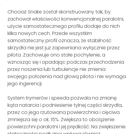
Chociaż Snake został skonstruowany tak, by
zachował właściwości konwencjonalnej paralotni,
użycie samostatecznego profilu dodaje do nich
kilka nowych cech. Przede wszystkim
samostateczny profil oznacza, że stabilność
skrzydła nie jest już zapewniana wyłącznie przez
pilota. Zachowuje ono stałe pochylenie, a
wznosząc się i opadając podczas przechodzenia
przez noszenia lub turbulencje nie zmienia
swojego położenia nad głową pilota i nie wymaga
jego ingerencji.
System trymerów i speeda pozwala na zmianę
kąta natarcia i podniesienie tylnej części skrzydła,
przez co jego rzutowana powierzchnia i cięciwa
zmniejsza się o ok. 15%. Zwiększa to obciążenie
powierzchni paralotni i jej prędkość. Na zwiększenie
stateczności podłużnej wpływa również