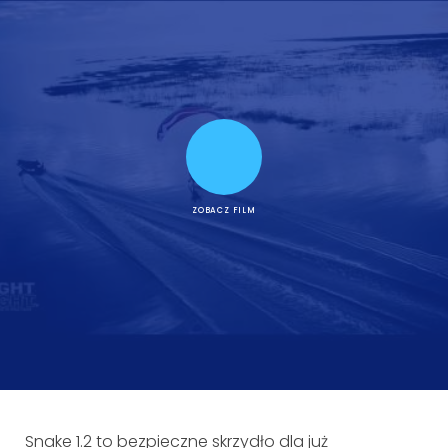
ZOBACZ FILM
Snake 1.2 to bezpieczne skrzydło dla już