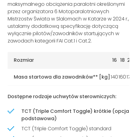
maksymalnego obciążenia paralotni określonymi
przez organizatora 6 Motoparalotniowych
Mistrzostw Świata w Slalomach w Katarze w 2024 r.,
ustalamy dodatkową specyfikację dotyczącą
wyłącznie pilotów/zawodników startujących w
zawodach kategorii FAI Cat.1 i Cat.2.
Rozmiar
16
18
20
Masa startowa dla zawodników** [kg]
140
160
170
1
Dostępne rodzaje uchwytów sterowniczych:
TCT (Triple Comfort Toggle) krótkie (opcja
podstawowa)
TCT (Triple Comfort Toggle) standard