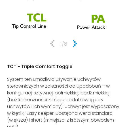
1
/8
TCT - Triple Comfort Toggle
EK 
System ten umożliwia używanie uchwytów
Sy
sterowniczych w zależności od upodobań – w
wy
konfiguracji sztywnej, półmiękkiej, bądź miękkiej
Spr
(bez konieczności zakupu dodatkowej pary
od
uchwytów i ich wymiany). Uchwyt jest wyposażony
pł
w krętlik i Easy Keeper. Dostępna werja standard
ACT
(większa) i short (mniejsza, z krótszym obwodem
pętli).