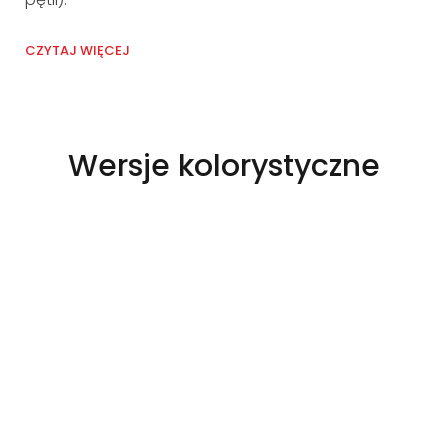
CZY
CZYTAJ WIĘCEJ
@Krzysztof Matykiewicz
Wersje kolorystyczne