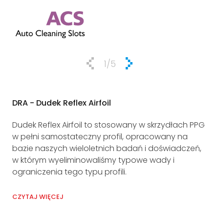
1
/5
DRA - Dudek Reflex Airfoil
CS
Dudek Reflex Airfoil to stosowany w skrzydłach PPG
Ca
w pełni samostateczny profil, opracowany na
skr
bazie naszych wieloletnich badań i doświadczeń,
el
w którym wyeliminowaliśmy typowe wady i
ograniczenia tego typu profili.
CZY
CZYTAJ WIĘCEJ