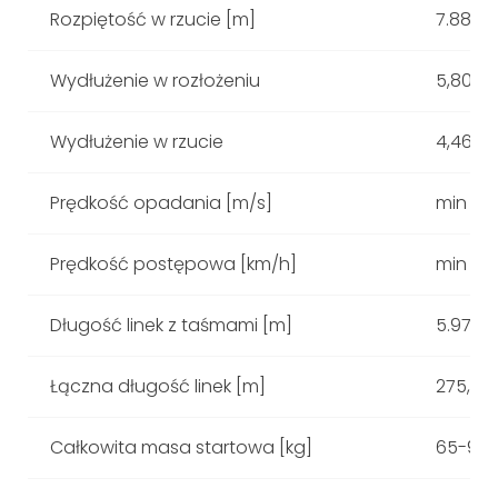
Rozpiętość w rzucie [m]
7.88
Wydłużenie w rozłożeniu
5,80
Wydłużenie w rzucie
4,46
Prędkość opadania [m/s]
min = 1.
Prędkość postępowa [km/h]
min = 2
Długość linek z taśmami [m]
5.97
Łączna długość linek [m]
275,56
Całkowita masa startowa [kg]
65-90