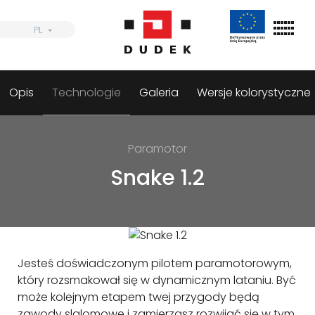
Skip
to
PL
PL
content
Opis
Technologie
Galeria
Wersje kolorystyczne
Szukaj
Skrzydła
Paramotor
Uprzęże
Snake 1.2
Spadochrony
Akcesoria
Dystrybutorzy
Jesteś doświadczonym pilotem paramotorowym,
Informacje
który rozsmakował się w dynamicznym lataniu. Być
może kolejnym etapem twej przygody będą
zawody slalomowe i zamierzasz rozwijać się w tym