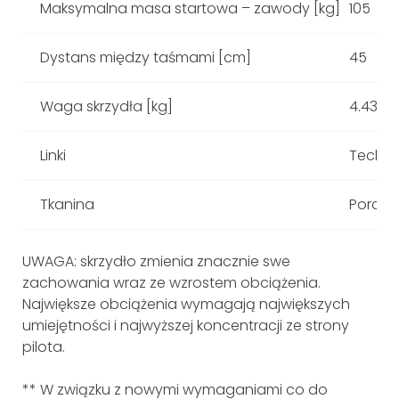
Maksymalna masa startowa – zawody [kg]
105
Dystans między taśmami [cm]
45
Waga skrzydła [kg]
4.43
Linki
Techno
Tkanina
Porche
UWAGA: skrzydło zmienia znacznie swe
zachowania wraz ze wzrostem obciążenia.
Największe obciążenia wymagają największych
umiejętności i najwyższej koncentracji ze strony
pilota.
** W związku z nowymi wymaganiami co do