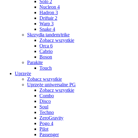
Solo 2
Nucleon 4
Hadron 3
Driftair 2
Warp 3
Snake 4
Skrzydła tandem/trike
Zobacz wszystkie
Orca 6
Cabrio
Boson
Parakite
Touch
Uprzęże
Zobacz wszystkie
Uprzęże uniwersalne PG
Zobacz wszystkie
Combo
Disco
Soul
Techno
ZeroGravity
Pogo 4
Pilot
Passenger