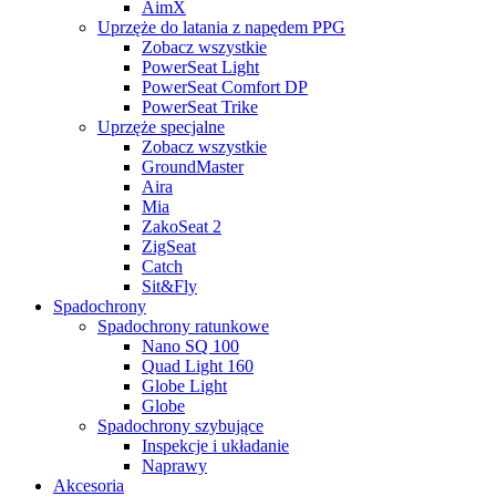
AimX
Uprzęże do latania z napędem PPG
Zobacz wszystkie
PowerSeat Light
PowerSeat Comfort DP
PowerSeat Trike
Uprzęże specjalne
Zobacz wszystkie
GroundMaster
Aira
Mia
ZakoSeat 2
ZigSeat
Catch
Sit&Fly
Spadochrony
Spadochrony ratunkowe
Nano SQ 100
Quad Light 160
Globe Light
Globe
Spadochrony szybujące
Inspekcje i układanie
Naprawy
Akcesoria