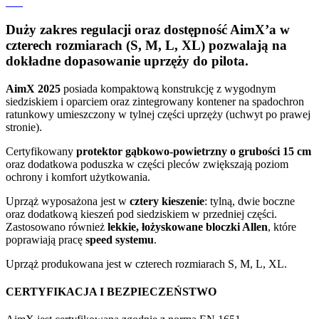
Duży zakres regulacji oraz dostępność AimX’a w
czterech rozmiarach (S, M, L, XL)
pozwalają na
dokładne dopasowanie uprzęży do pilota.
AimX 2025
posiada kompaktową konstrukcję z wygodnym
siedziskiem i oparciem oraz zintegrowany kontener na spadochron
ratunkowy umieszczony w tylnej części uprzęży (uchwyt po prawej
stronie).
Certyfikowany
protektor gąbkowo-powietrzny o grubości 15 cm
oraz dodatkowa poduszka w części pleców zwiększają poziom
ochrony i komfort użytkowania.
Uprząż wyposażona jest w
cztery kieszenie
: tylną, dwie boczne
oraz dodatkową kieszeń pod siedziskiem w przedniej części.
Zastosowano również
lekkie, łożyskowane bloczki Allen
, które
poprawiają pracę
speed systemu
.
Uprząż produkowana jest w czterech rozmiarach S, M, L, XL.
CERTYFIKACJA I BEZPIECZEŃSTWO