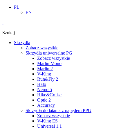
Skip
PL
to
EN
content
Szukaj
Skrzydła
Zobacz wszystkie
Skrzydła uniwersalne PG
Zobacz wszystkie
Marlin Mono
Marlin 2
V-King
Run&Fly 2
Halo
Nemo 5
Hike&Cruise
Optic 2
Accuracy
Skrzydła do latania z napędem PPG
Zobacz wszystkie
V-King ES
Universal 1.1