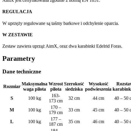
AimX jest certyfikowana zgodnie z normą EN 1651.
REGULACJA
W uprzęży regulowane są taśmy barkowe i odchylenie oparcia.
W ZESTAWIE
Zestaw zawiera uprząż AimX, oraz dwa karabinki Edelrid Foras.
Parametry
Dane techniczne
Maksymalna
Wzrost
Szerokość
Wysokość
Rozsta
Rozmiar
waga pilota
pilota
siedziska
podwieszenia
karabin
163-
S
100 kg
32 cm
44 cm
40 – 50 
173 cm
170 –
M
100 kg
33 cm
45 cm
40 – 50 
179 cm
177 –
L
100 kg
35 cm
46 cm
40 – 50 
187 cm
184 –