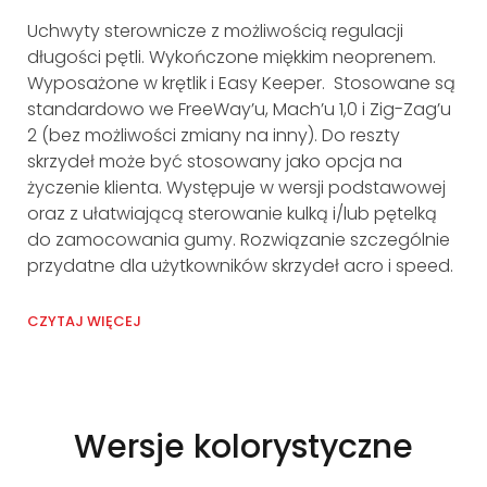
Uchwyty sterownicze z możliwością regulacji
Me
długości pętli. Wykończone miękkim neoprenem.
ta
Wyposażone w krętlik i Easy Keeper. Stosowane są
standardowo we FreeWay’u, Mach’u 1,0 i Zig-Zag’u
CZY
2 (bez możliwości zmiany na inny). Do reszty
skrzydeł może być stosowany jako opcja na
życzenie klienta. Występuje w wersji podstawowej
oraz z ułatwiającą sterowanie kulką i/lub pętelką
do zamocowania gumy. Rozwiązanie szczególnie
przydatne dla użytkowników skrzydeł acro i speed.
CZYTAJ WIĘCEJ
Wersje kolorystyczne