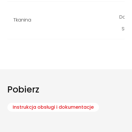
P
Domi
Tkanina
Do
SR-S
Pobierz
Instrukcja obsługi i dokumentacje