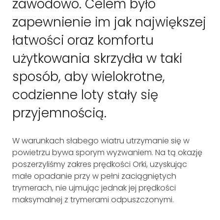
zawodowo. Celem było
zapewnienie im jak największej
łatwości oraz komfortu
użytkowania
skrzydła
w taki
sposób
, aby wielokrotne
,
codzienne
loty stały się
przyjemnością.
W
warunkach
słabego wiatru
utrzymanie się w
powietrzu
bywa sporym wyzwaniem.
N
a t
ą
okazję
poszerzyliśmy zakres prędkości
Orki
,
uzyskując
małe
opadanie przy w pełni zaciągniętych
trymerach, nie ujmując
jednak
jej
prędkości
maksymalnej
z trymerami odpuszczonymi
.