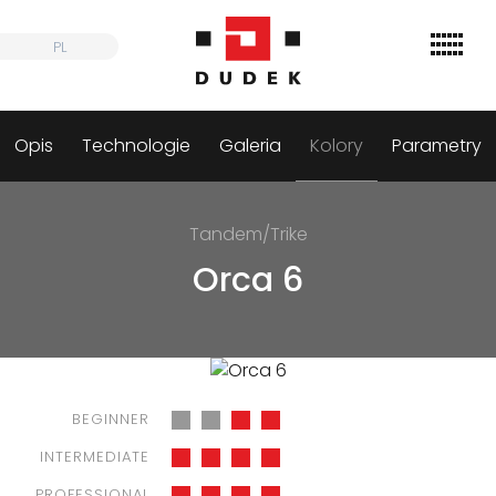
Skip
to
PL
PL
content
Opis
Technologie
Galeria
Kolory
Parametry
Szukaj
Skrzydła
Tandem/Trike
Uprzęże
Orca 6
Spadochrony
Akcesoria
Dystrybutorzy
BEGINNER
Informacje
INTERMEDIATE
PROFESSIONAL