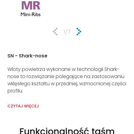
1
/7
SN - Shark-nose
DOA
Wloty powietrza wykonane w technologii Shark-
Dud
nose to rozwiązanie polegające na zastosowaniu
na
wklęsłego kształtu w przedniej, wzmocnionej części
ko
profilu.
sp
CZYTAJ WIĘCEJ
CZY
Funkcjonalność taśm