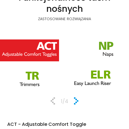
nośnych
ZASTOSOWANE ROZWIĄZANIA
1
/4
ACT - Adjustable Comfort Toggle
NP