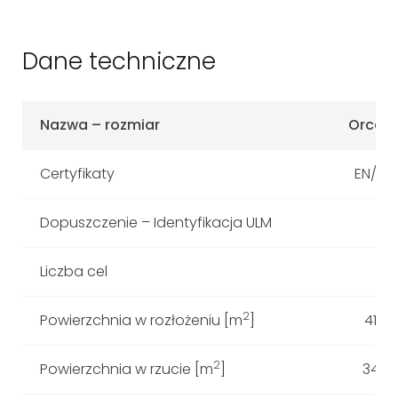
Dane techniczne
Nazwa – rozmiar
Orca 6
Certyfikaty
EN/LTF
Dopuszczenie – Identyfikacja ULM
Liczba cel
2
Powierzchnia w rozłożeniu [m
]
41.00
2
Powierzchnia w rzucie [m
]
34,3