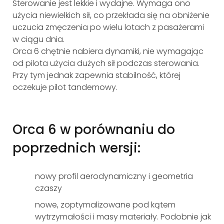
Sterowanie jest
lekkie i wydajne.
W
ymaga
ono
użycia
niewielkich sił,
co przekłada się na
obniżenie
uczucia
zmęczeni
a
po wielu lotach
z pasażerami
w ciągu dnia
.
Orca
6
chętnie
nabiera dynamiki, nie wymaga
jąc
od pilota użycia duż
ych
sił
podczas sterowania
.
Przy tym jednak zapewnia stabilność, której
oczekuje pilot tandemowy.
Orca 6 w porównaniu do
poprzednich wersji:
nowy profil aerodynamiczny i geometria
czaszy
nowe
,
zoptymalizowane
pod kątem
wytrzymałości
i
masy
materiały
. Podobnie jak