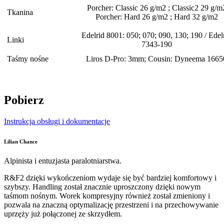
Porcher: Classic 26 g/m2 ; Classic2 29 g/m
Tkanina
Porcher: Hard 26 g/m2 ; Hard 32 g/m2
Edelrid 8001: 050; 070; 090, 130; 190 / Edel
Linki
7343-190
Taśmy nośne
Liros D-Pro: 3mm; Cousin: Dyneema 1665
Pobierz
Instrukcja obsługi i dokumentacje
Lilian Chance
Alpinista i entuzjasta paralotniarstwa.
R&F2 dzięki wykończeniom wydaje się być bardziej komfortowy i
szybszy. Handling został znacznie uproszczony dzięki nowym
taśmom nośnym. Worek kompresyjny również został zmieniony i
pozwala na znaczną optymalizację przestrzeni i na przechowywanie
uprzęży już połączonej ze skrzydłem.