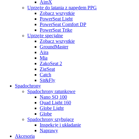
AimX
Uprzęże do latania z napędem PPG
Zobacz wszystkie
PowerSeat Light
PowerSeat Comfort DP
PowerSeat Trike
Uprzęże specjalne
Zobacz wszystkie
GroundMaster
Aira
Mia
ZakoSeat 2
ZigSeat
Catch
Sit&Fly
Spadochrony
Spadochrony ratunkowe
Nano SQ 100
Quad Light 160
Globe Light
Globe
Spadochrony szybujące
Inspekcje i układanie
Naprawy
Akcesoria