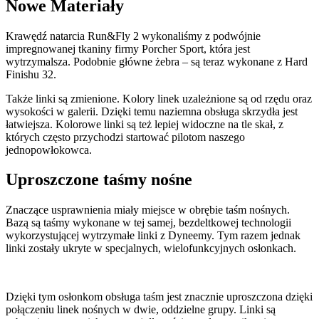
Nowe Materiały
Krawędź natarcia Run&Fly 2 wykonaliśmy z podwójnie
impregnowanej tkaniny firmy Porcher Sport, która jest
wytrzymalsza. Podobnie główne żebra – są teraz wykonane z Hard
Finishu 32.
Także linki są zmienione. Kolory linek uzależnione są od rzędu oraz
wysokości w galerii. Dzięki temu naziemna obsługa skrzydła jest
łatwiejsza. Kolorowe linki są też lepiej widoczne na tle skał, z
których często przychodzi startować pilotom naszego
jednopowłokowca.
Uproszczone taśmy nośne
Znaczące usprawnienia miały miejsce w obrębie taśm nośnych.
Bazą są taśmy wykonane w tej samej, bezdeltkowej technologii
wykorzystującej wytrzymałe linki z Dyneemy. Tym razem jednak
linki zostały ukryte w specjalnych, wielofunkcyjnych osłonkach.
Dzięki tym osłonkom obsługa taśm jest znacznie uproszczona dzięki
połączeniu linek nośnych w dwie, oddzielne grupy. Linki są