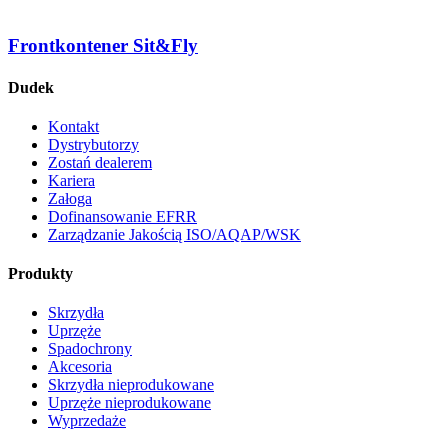
Frontkontener Sit&Fly
Dudek
Kontakt
Dystrybutorzy
Zostań dealerem
Kariera
Załoga
Dofinansowanie EFRR
Zarządzanie Jakością ISO/AQAP/WSK
Produkty
Skrzydła
Uprzęże
Spadochrony
Akcesoria
Skrzydła nieprodukowane
Uprzęże nieprodukowane
Wyprzedaże