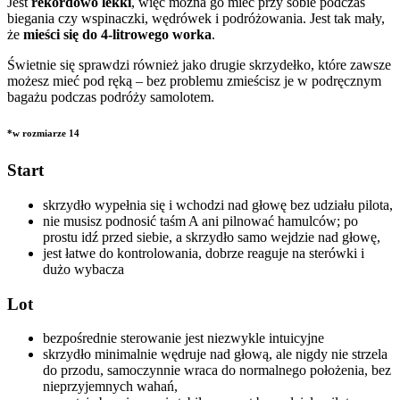
Jest
rekordowo lekki
, więc można go mieć przy sobie podczas
biegania czy wspinaczki, wędrówek i podróżowania. Jest tak mały,
że
mieści się do 4-litrowego worka
.
Świetnie się sprawdzi również jako drugie skrzydełko, które zawsze
możesz mieć pod ręką – bez problemu zmieścisz je w podręcznym
bagażu podczas podróży samolotem.
*w rozmiarze 14
Start
skrzydło wypełnia się i wchodzi nad głowę bez udziału pilota,
nie musisz podnosić taśm A ani pilnować hamulców; po
prostu idź przed siebie, a skrzydło samo wejdzie nad głowę,
jest łatwe do kontrolowania, dobrze reaguje na sterówki i
dużo wybacza
Lot
bezpośrednie sterowanie jest niezwykle intuicyjne
skrzydło minimalnie wędruje nad głową, ale nigdy nie strzela
do przodu, samoczynnie wraca do normalnego położenia, bez
nieprzyjemnych wahań,