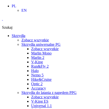
Skip
PL
to
EN
content
Szukaj
Skrzydła
Zobacz wszystkie
Skrzydła uniwersalne PG
Zobacz wszystkie
Marlin Mono
Marlin 2
V-King
Run&Fly 2
Halo
Nemo 5
Hike&Cruise
Optic 2
Accuracy
Skrzydła do latania z napędem PPG
Zobacz wszystkie
V-King ES
Universal 1.1