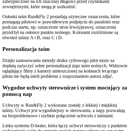
zabezpieczone na ich znacznej długości przed czynnikami
zewnętrznymi, które mogą je uszkodzić.
Osłonki taśm Run&Fly 2 posiadają użyteczne oznaczenia, które
pomagają pilotowi w prawidłowym podpięciu do paralotni oraz
podczas startu, np. oznaczenie stron lewej/prawej, oznaczenia
przód/tył na osłonce punktu nośnego. Kolorami rozróżnione są
również taśmy A i B, oraz C i D.
Personalizacja taśm
Dzięki zastosowaniu metody druku cyfrowego pilot może za
dopłatą zażyczyć sobie personalizacji jego taśm nośnych. Widzowie
oglądający filmy z kamery umieszczonej na kolanach lecącego
pilota nie będą mieli problemu z rozpoznaniem autora zdjęć.
Wygodne uchwyty sterownicze i system mocujący za
pomocą nap
Uchwyty w Run&Fly 2 wykonane zostały z lekkiej i miękkiej
taśmy. Uchwyt jest wygodniejszy w sterowaniu, a napy pozwalają
na bezproblemowe i szybkie połączenie uchwytu z taśmami.
Linka systemu D-brake, która łączy uchwyt sterowniczy z punktem
podczepienia taśm do uprzęży została poprowadzona na zewnątrz