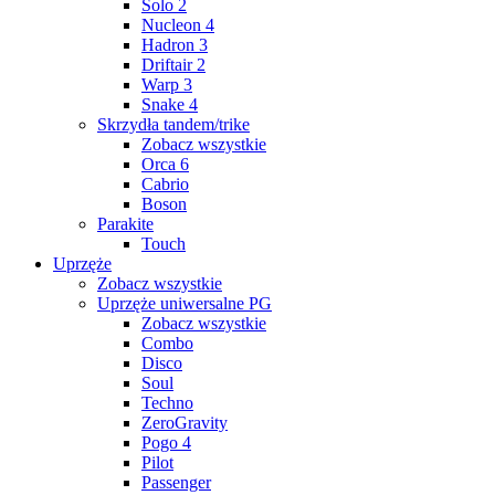
Solo 2
Nucleon 4
Hadron 3
Driftair 2
Warp 3
Snake 4
Skrzydła tandem/trike
Zobacz wszystkie
Orca 6
Cabrio
Boson
Parakite
Touch
Uprzęże
Zobacz wszystkie
Uprzęże uniwersalne PG
Zobacz wszystkie
Combo
Disco
Soul
Techno
ZeroGravity
Pogo 4
Pilot
Passenger