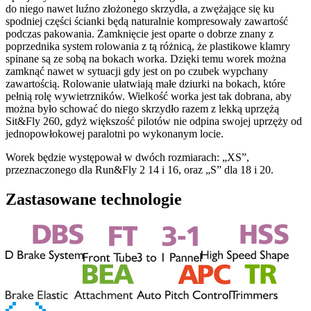
do niego nawet luźno złożonego skrzydła, a zwężające się ku
spodniej części ścianki będą naturalnie kompresowały zawartość
podczas pakowania. Zamknięcie jest oparte o dobrze znany z
poprzednika system rolowania z tą różnicą, że plastikowe klamry
spinane są ze sobą na bokach worka. Dzięki temu worek można
zamknąć nawet w sytuacji gdy jest on po czubek wypchany
zawartością. Rolowanie ułatwiają małe dziurki na bokach, które
pełnią rolę wywietrzników. Wielkość worka jest tak dobrana, aby
można było schować do niego skrzydło razem z lekką uprzężą
Sit&Fly 260, gdyż większość pilotów nie odpina swojej uprzęży od
jednopowłokowej paralotni po wykonanym locie.
Worek będzie występował w dwóch rozmiarach: „XS”,
przeznaczonego dla Run&Fly 2 14 i 16, oraz „S” dla 18 i 20.
Zastasowane technologie