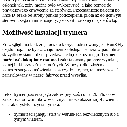
osłonek tak, żeby można było wykorzystać ją jako pomoc do
prawidłowego chwycenia za sterówkę. Przeciągnięcie palcami po
lince D-brake od strony punktu podczepienia pilota aż do uchwytu
sterowniczego minimalizuje ryzyko startu ze skręconą sterówką.
Możliwość instalacji trymera
Ze względu na fakt, że piloci, do których adresowany jest Run&Fly
często mogą nie być zaznajomieni z obsługą trymera w paralotniach,
skrzydło w standardzie sprzedawane będzie bez niego.
Trymer
może być dokupiony osobno
i zainstalowany poprzez wymianę
jednej linki przy taśmach nośnych. W przypadku złożenia
jednoczesnego zamówienia na skrzydło i trymer, ten może zostać
zainstalowany w naszej fabryce przed wysyłką.
Lekki trymer poszerza jego zakres prędkości o +/- 2km/h, co w
zależności od warunków wietrznych może okazać się zbawienne.
Charakterystyka użycia trymera:
trymer zaciągnięty: start w warunkach bezwietrznych lub z
tylnym wiatrem,