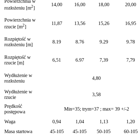
Powierzchnia w
14,00
16,00
18,00
20,00
2
rozłożeniu [m
]
Powierzchnia w
11,87
13,56
15,26
16,95
2
rzucie [m
]
Rozpiętość w
8.19
8.76
9.29
9.78
rozłożeniu [m]
Rozpiętość w
6,51
6.97
7,39
7,79
rzucie [m]
Wydłużenie w
4,80
rozłożeniu
Wydłużenie w
3,58
rzucie
Prędkość
Min=35; trym=37 ; max= 39 +/-2
postępowa
Waga
0,94
1,04
1,13
1,20
Masa startowa
45-105
45-105
50-105
60-105