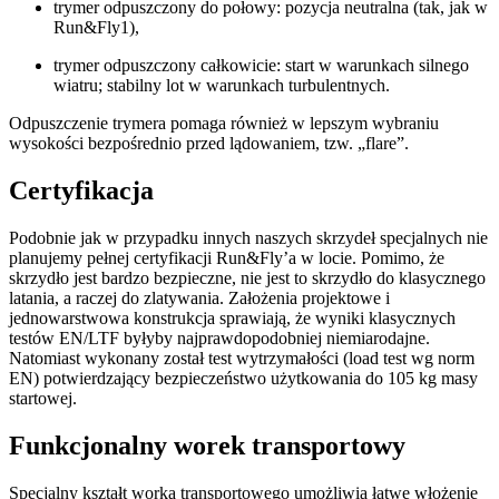
trymer odpuszczony do połowy: pozycja neutralna (tak, jak w
Run&Fly1),
trymer odpuszczony całkowicie: start w warunkach silnego
wiatru; stabilny lot w warunkach turbulentnych.
Odpuszczenie trymera pomaga również w lepszym wybraniu
wysokości bezpośrednio przed lądowaniem, tzw. „flare”.
Certyfikacja
Podobnie jak w przypadku innych naszych skrzydeł specjalnych nie
planujemy pełnej certyfikacji Run&Fly’a w locie. Pomimo, że
skrzydło jest bardzo bezpieczne, nie jest to skrzydło do klasycznego
latania, a raczej do zlatywania. Założenia projektowe i
jednowarstwowa konstrukcja sprawiają, że wyniki klasycznych
testów EN/LTF byłyby najprawdopodobniej niemiarodajne.
Natomiast wykonany został test wytrzymałości (load test wg norm
EN) potwierdzający bezpieczeństwo użytkowania do 105 kg masy
startowej.
Funkcjonalny worek transportowy
Specjalny kształt worka transportowego umożliwia łatwe włożenie