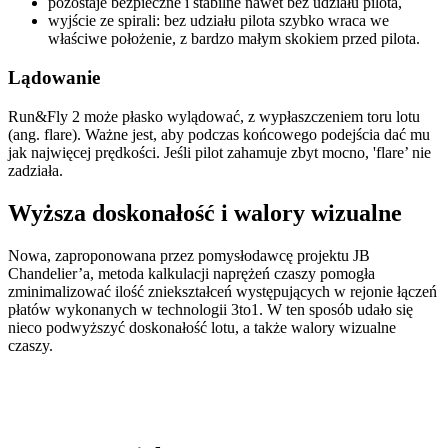
pozostaje bezpieczne i stabilne nawet bez udziału pilota,
wyjście ze spirali: bez udziału pilota szybko wraca we
właściwe położenie, z bardzo małym skokiem przed pilota.
Lądowanie
Run&Fly 2 może płasko wylądować, z wypłaszczeniem toru lotu
(ang. flare). Ważne jest, aby podczas końcowego podejścia dać mu
jak najwięcej prędkości. Jeśli pilot zahamuje zbyt mocno, 'flare’ nie
zadziała.
Wyższa doskonałość i walory wizualne
Nowa, zaproponowana przez pomysłodawcę projektu JB
Chandelier’a, metoda kalkulacji naprężeń czaszy pomogła
zminimalizować ilość zniekształceń występujących w rejonie łączeń
płatów wykonanych w technologii 3to1. W ten sposób udało się
nieco podwyższyć doskonałość lotu, a także walory wizualne
czaszy.