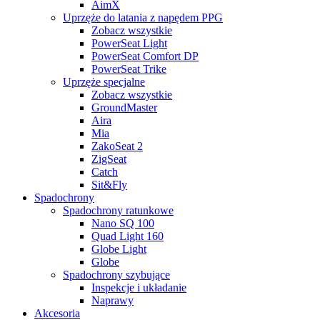
AimX
Uprzęże do latania z napędem PPG
Zobacz wszystkie
PowerSeat Light
PowerSeat Comfort DP
PowerSeat Trike
Uprzęże specjalne
Zobacz wszystkie
GroundMaster
Aira
Mia
ZakoSeat 2
ZigSeat
Catch
Sit&Fly
Spadochrony
Spadochrony ratunkowe
Nano SQ 100
Quad Light 160
Globe Light
Globe
Spadochrony szybujące
Inspekcje i układanie
Naprawy
Akcesoria