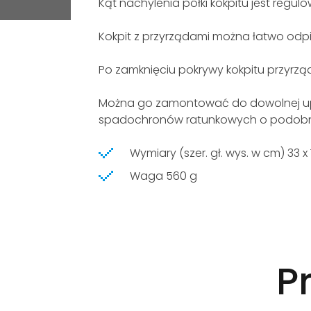
Kąt nachylenia półki kokpitu jest regu
Kokpit z przyrządami można łatwo odp
Po zamknięciu pokrywy kokpitu przyrzą
Można go zamontować do dowolnej upr
spadochronów ratunkowych o podobny
Wymiary (szer. gł. wys. w cm) 33 x 
Waga 560 g
P