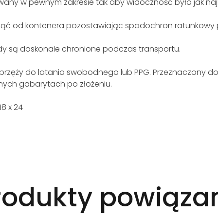
lowany w pewnym zakresie tak aby widoczność była jak naj
iąć od kontenera pozostawiając spadochron ratunkowy 
dy są doskonale chronione podczas transportu.
zęży do latania swobodnego lub PPG. Przeznaczony do G
ch gabarytach po złożeniu.
18 x 24
rodukty powiąza