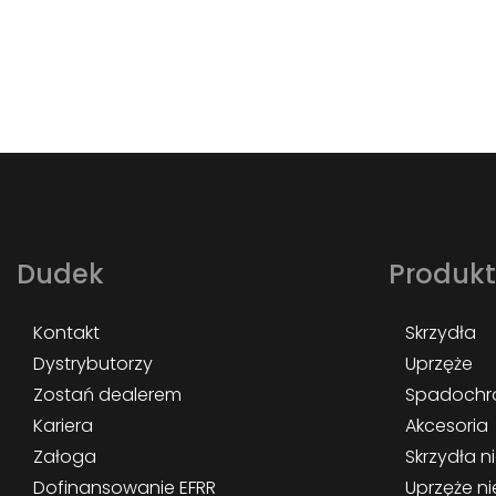
Dudek
Produk
Kontakt
Skrzydła
Dystrybutorzy
Uprzęże
Zostań dealerem
Spadochr
Kariera
Akcesoria
Załoga
Skrzydła 
Dofinansowanie EFRR
Uprzęże n