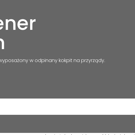
ener
m
wyposażony w odpinany kokpit na przyrządy.