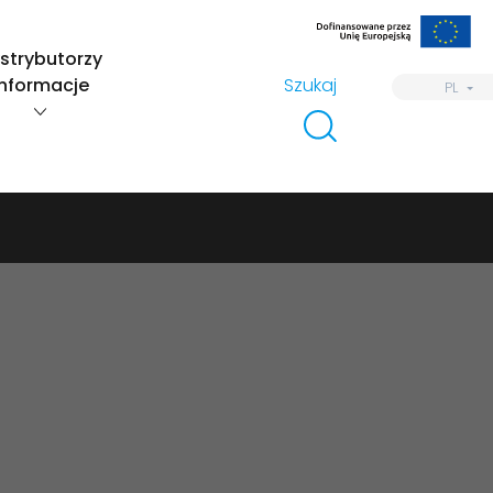
strybutorzy
Informacje
Szukaj
PL