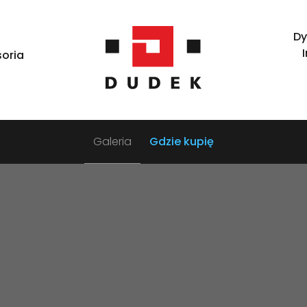
Dy
oria
Galeria
Gdzie kupię