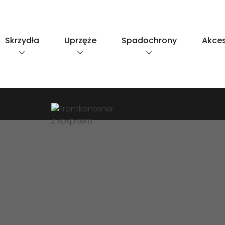
Skip
to
content
Skrzydła
Uprzęże
Spadochrony
Akces