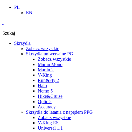
Skip
PL
to
EN
content
Szukaj
Skrzydła
Zobacz wszystkie
Skrzydła uniwersalne PG
Zobacz wszystkie
Marlin Mono
Marlin 2
V-King
Run&Fly 2
Halo
Nemo 5
Hike&Cruise
Optic 2
Accuracy
Skrzydła do latania z napędem PPG
Zobacz wszystkie
V-King ES
Universal 1.1