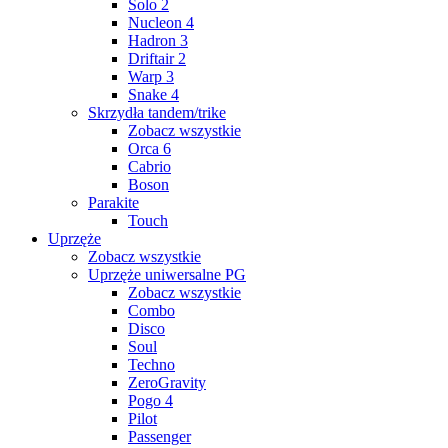
Solo 2
Nucleon 4
Hadron 3
Driftair 2
Warp 3
Snake 4
Skrzydła tandem/trike
Zobacz wszystkie
Orca 6
Cabrio
Boson
Parakite
Touch
Uprzęże
Zobacz wszystkie
Uprzęże uniwersalne PG
Zobacz wszystkie
Combo
Disco
Soul
Techno
ZeroGravity
Pogo 4
Pilot
Passenger