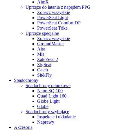
AimX
Uprzęże do latania z napędem PPG
Zobacz wszystkie
PowerSeat Light
PowerSeat Comfort DP
PowerSeat Trike
Uprzęże specjalne
Zobacz wszystkie
GroundMaster
Aira
Mia
ZakoSeat 2
ZigSeat
Catch
Sit&Fly
Spadochrony
Spadochrony ratunkowe
Nano SQ 100
Quad Light 160
Globe Light
Globe
Spadochrony szybujące
Inspekcje i układanie
Naprawy
Akcesoria