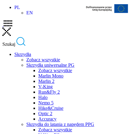
Skip
PL
to
EN
content
Szukaj
Skrzydła
Zobacz wszystkie
Skrzydła uniwersalne PG
Zobacz wszystkie
Marlin Mono
Marlin 2
V-King
Run&Fly 2
Halo
Nemo 5
Hike&Cruise
Optic 2
Accuracy
Skrzydła do latania z napędem PPG
Zobacz wszystkie