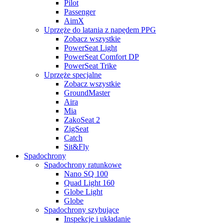
Pilot
Passenger
AimX
Uprzęże do latania z napędem PPG
Zobacz wszystkie
PowerSeat Light
PowerSeat Comfort DP
PowerSeat Trike
Uprzęże specjalne
Zobacz wszystkie
GroundMaster
Aira
Mia
ZakoSeat 2
ZigSeat
Catch
Sit&Fly
Spadochrony
Spadochrony ratunkowe
Nano SQ 100
Quad Light 160
Globe Light
Globe
Spadochrony szybujące
Inspekcje i układanie