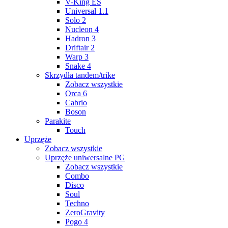
V-King ES
Universal 1.1
Solo 2
Nucleon 4
Hadron 3
Driftair 2
Warp 3
Snake 4
Skrzydła tandem/trike
Zobacz wszystkie
Orca 6
Cabrio
Boson
Parakite
Touch
Uprzęże
Zobacz wszystkie
Uprzęże uniwersalne PG
Zobacz wszystkie
Combo
Disco
Soul
Techno
ZeroGravity
Pogo 4