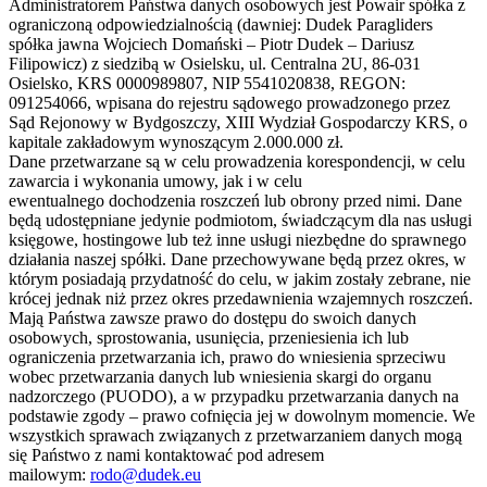
Administratorem Państwa danych osobowych jest Powair spółka z
ograniczoną odpowiedzialnością (dawniej: Dudek Paragliders
spółka jawna Wojciech Domański – Piotr Dudek – Dariusz
Filipowicz) z siedzibą w Osielsku, ul. Centralna 2U, 86-031
Osielsko, KRS 0000989807, NIP 5541020838, REGON:
091254066, wpisana do rejestru sądowego prowadzonego przez
Sąd Rejonowy w Bydgoszczy, XIII Wydział Gospodarczy KRS, o
kapitale zakładowym wynoszącym 2.000.000 zł.
Dane przetwarzane są w celu prowadzenia korespondencji, w celu
zawarcia i wykonania umowy, jak i w celu
ewentualnego dochodzenia roszczeń lub obrony przed nimi. Dane
będą udostępniane jedynie podmiotom, świadczącym dla nas usługi
księgowe, hostingowe lub też inne usługi niezbędne do sprawnego
działania naszej spółki. Dane przechowywane będą przez okres, w
którym posiadają przydatność do celu, w jakim zostały zebrane, nie
krócej jednak niż przez okres przedawnienia wzajemnych roszczeń.
Mają Państwa zawsze prawo do dostępu do swoich danych
osobowych, sprostowania, usunięcia, przeniesienia ich lub
ograniczenia przetwarzania ich, prawo do wniesienia sprzeciwu
wobec przetwarzania danych lub wniesienia skargi do organu
nadzorczego (PUODO), a w przypadku przetwarzania danych na
podstawie zgody – prawo cofnięcia jej w dowolnym momencie. We
wszystkich sprawach związanych z przetwarzaniem danych mogą
się Państwo z nami kontaktować pod adresem
mailowym:
rodo@dudek.eu