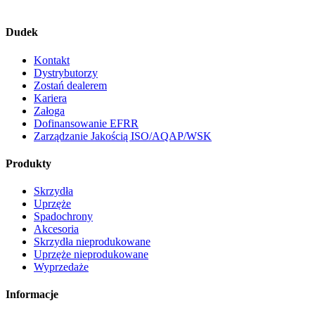
Dudek
Kontakt
Dystrybutorzy
Zostań dealerem
Kariera
Załoga
Dofinansowanie EFRR
Zarządzanie Jakością ISO/AQAP/WSK
Produkty
Skrzydła
Uprzęże
Spadochrony
Akcesoria
Skrzydła nieprodukowane
Uprzęże nieprodukowane
Wyprzedaże
Informacje