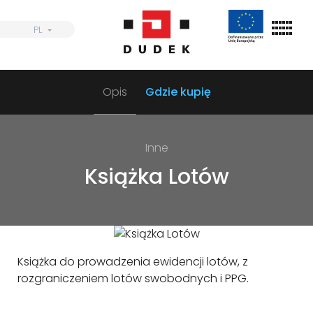
Skip
to
PL
PL
content
Opis
Gdzie kupię
Szukaj
Skrzydła
Inne
Uprzęże
Książka Lotów
Spadochrony
Akcesoria
Dystrybutorzy
Książka do prowadzenia ewidencji lotów, z
Informacje
rozgraniczeniem lotów swobodnych i PPG.