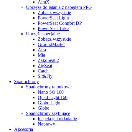
AimX
Uprzęże do latania z napędem PPG
Zobacz wszystkie
PowerSeat Light
PowerSeat Comfort DP
PowerSeat Trike
Uprzęże specjalne
Zobacz wszystkie
GroundMaster
Aira
Mia
ZakoSeat 2
ZigSeat
Catch
Sit&Fly
Spadochrony
Spadochrony ratunkowe
Nano SQ 100
Quad Light 160
Globe Light
Globe
Spadochrony szybujące
Inspekcje i układanie
Naprawy
Akcesoria