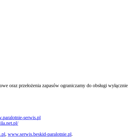
isowe oraz przełożenia zapasów ograniczamy do obsługi wyłącznie
paralotnie-serwis.pl
la.net.pl/
.pl
,
www.serwis.beskid-paralotnie.pl
.