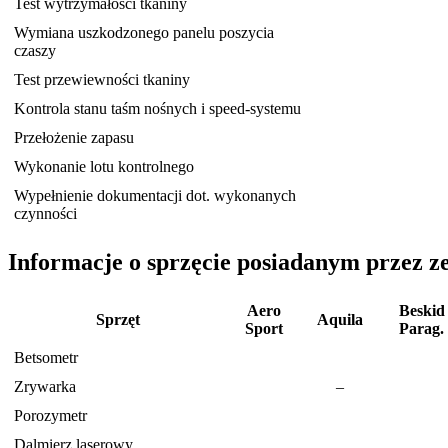
Test wytrzymałości tkaniny
Wymiana uszkodzonego panelu poszycia
czaszy
Test przewiewności tkaniny
Kontrola stanu taśm nośnych i speed-systemu
Przełożenie zapasu
Wykonanie lotu kontrolnego
Wypełnienie dokumentacji dot. wykonanych
czynności
Informacje o sprzęcie posiadanym przez z
Aero
Beskid
Sprzęt
Aquila
Sport
Parag.
Betsometr
Zrywarka
–
Porozymetr
Dalmierz laserowy