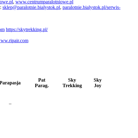
owe.pl
,
www.centrumparalotniowe.pl
l:
sklep@paralotnie.bialystok.pl
,
paralotnie.bialystok.pl/serwis-
com
https://skytrekking.pl/
ww.ripair.com
Pat
Sky
Sky
Parapasja
Parag.
Trekking
Joy
–