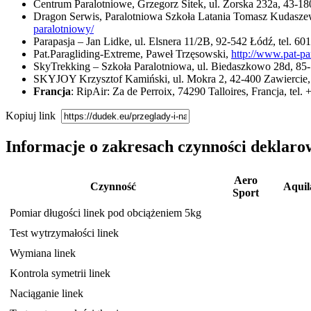
Centrum Paralotniowe, Grzegorz Sitek, ul. Żorska 232a, 43-18
Dragon Serwis, Paralotniowa Szkoła Latania Tomasz Kudaszewi
paralotniowy/
Parapasja – Jan Lidke, ul. Elsnera 11/2B, 92-542 Łódź, tel. 6
Pat.Paragliding-Extreme, Paweł Trzęsowski,
http://www.pat-par
SkyTrekking – Szkoła Paralotniowa, ul. Biedaszkowo 28d, 85-
SKYJOY Krzysztof Kamiński, ul. Mokra 2, 42-400 Zawiercie,
Francja
: RipAir: Za de Perroix, 74290 Talloires, Francja, tel
Kopiuj link
Informacje o zakresach czynności deklar
Aero
Czynność
Aquil
Sport
Pomiar długości linek pod obciążeniem 5kg
Test wytrzymałości linek
Wymiana linek
Kontrola symetrii linek
Naciąganie linek