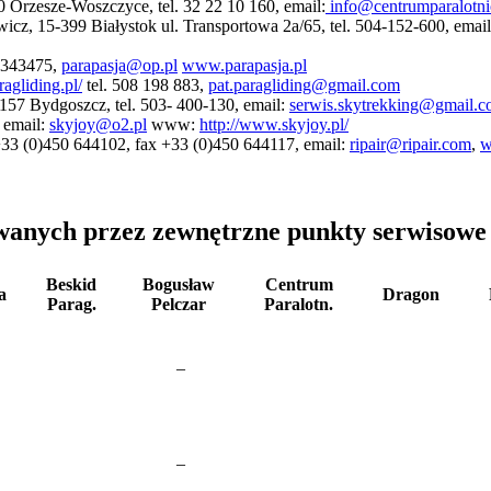
0 Orzesze-Woszczyce, tel. 32 22 10 160, email:
info@centrumparalotni
cz, 15-399 Białystok ul. Transportowa 2a/65, tel. 504-152-600, emai
01343475,
parapasja@op.pl
www.parapasja.pl
agliding.pl/
tel. 508 198 883,
pat.paragliding@gmail.com
157 Bydgoszcz, tel. 503- 400-130, email:
serwis.skytrekking@gmail.
 email:
skyjoy@o2.pl
www:
http://www.skyjoy.pl/
. +33 (0)450 644102, fax +33 (0)450 644117, email:
ripair@ripair.com
,
w
owanych przez zewnętrzne punkty serwisowe
Beskid
Bogusław
Centrum
a
Dragon
Parag.
Pelczar
Paralotn.
–
–