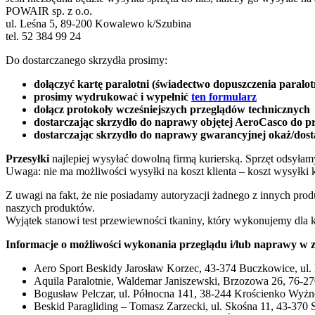
POWAIR sp. z o.o.
ul. Leśna 5, 89-200 Kowalewo k/Szubina
tel. 52 384 99 24
Do dostarczanego skrzydła prosimy:
dołączyć kartę paralotni (świadectwo dopuszczenia paralotn
prosimy wydrukować i wypełnić
ten formularz
dołącz protokoły wcześniejszych przeglądów technicznych
dostarczając skrzydło do naprawy objętej AeroCasco do pr
dostarczając skrzydło do naprawy gwarancyjnej okaż/dost
Przesyłki
najlepiej wysyłać dowolną firmą kurierską. Sprzęt odsyłamy
Uwaga: nie ma możliwości wysyłki na koszt klienta – koszt wysyłki k
Z uwagi na fakt, że nie posiadamy autoryzacji żadnego z innych pr
naszych produktów.
Wyjątek stanowi test przewiewności tkaniny, który wykonujemy dla ka
Informacje o możliwości wykonania przeglądu i/lub naprawy w
Aero Sport Beskidy Jarosław Korzec, 43-374 Buczkowice, ul.
Aquila Paralotnie, Waldemar Janiszewski, Brzozowa 26, 76-27
Bogusław Pelczar, ul. Północna 141, 38-244 Krościenko Wyżne
Beskid Paragliding – Tomasz Zarzecki, ul. Skośna 11, 43-370 