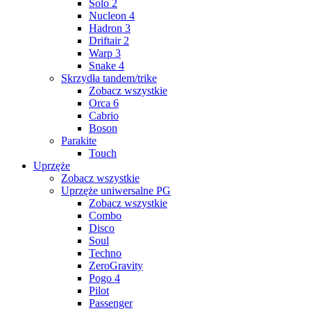
Solo 2
Nucleon 4
Hadron 3
Driftair 2
Warp 3
Snake 4
Skrzydła tandem/trike
Zobacz wszystkie
Orca 6
Cabrio
Boson
Parakite
Touch
Uprzęże
Zobacz wszystkie
Uprzęże uniwersalne PG
Zobacz wszystkie
Combo
Disco
Soul
Techno
ZeroGravity
Pogo 4
Pilot
Passenger