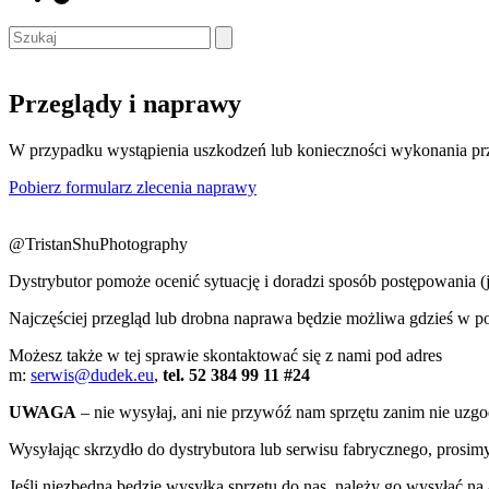
Przeglądy i naprawy
W przypadku wystąpienia uszkodzeń lub konieczności wykonania prze
Pobierz formularz zlecenia naprawy
@TristanShuPhotography
Dystrybutor pomoże ocenić sytuację i doradzi sposób postępowania (je
Najczęściej przegląd lub drobna naprawa będzie możliwa gdzieś w po
Możesz także w tej sprawie skontaktować się z nami pod adres
m:
serwis@dudek.eu
,
tel. 52 384 99 11 #24
UWAGA
– nie wysyłaj, ani nie przywóź nam sprzętu zanim nie uzgod
Wysyłając skrzydło do dystrybutora lub serwisu fabrycznego, prosim
Jeśli niezbędna będzie wysyłka sprzętu do nas, należy go wysyłać na 