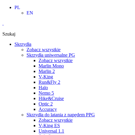
Skip
PL
to
EN
content
Szukaj
Skrzydła
Zobacz wszystkie
Skrzydła uniwersalne PG
Zobacz wszystkie
Marlin Mono
Marlin 2
V-King
Run&Fly 2
Halo
Nemo 5
Hike&Cruise
Optic 2
Accuracy
Skrzydła do latania z napędem PPG
Zobacz wszystkie
V-King ES
Universal 1.1