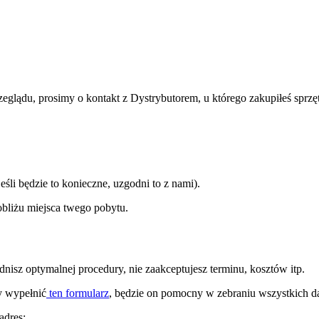
glądu, prosimy o kontakt z Dystrybutorem, u którego zakupiłeś sprzęt
śli będzie to konieczne, uzgodni to z nami).
bliżu miejsca twego pobytu.
nisz optymalnej procedury, nie zaakceptujesz terminu, kosztów itp.
y wypełnić
ten formularz
, będzie on pomocny w zebraniu wszystkich d
adres: