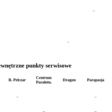
–
–
ewnętrzne punkty serwisowe
Centrum
B. Pelczar
Dragon
Parapasja
Paralotn.
–
–
–
–