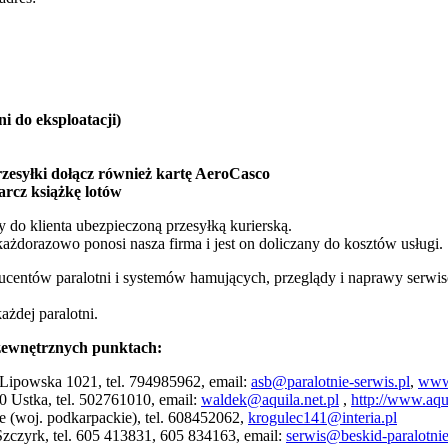
i do eksploatacji)
zesyłki dołącz również kartę AeroCasco
arcz książkę lotów
 do klienta ubezpieczoną przesyłką kurierską.
ażdorazowo ponosi nasza firma i jest on doliczany do kosztów usługi.
oducentów paralotni i systemów hamujących, przeglądy i naprawy serw
żdej paralotni.
 zewnętrznych punktach:
 Lipowska 1021, tel. 794985962, email:
asb@paralotnie-serwis.pl
,
www.
0 Ustka, tel. 502761010, email:
waldek@aquila.net.pl
,
http://www.aqui
 (woj. podkarpackie), tel. 608452062,
krogulec141@interia.pl
Szczyrk, tel. 605 413831, 605 834163, email:
serwis@beskid-paralotnie